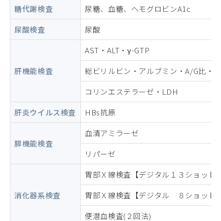
糖代謝検査
尿糖、血糖、ヘモグロビンA1c
尿酸検査
尿酸
AST・ALT・γ-GTP
肝機能検査
総ビリルビン・アルブミン・A/G比・総
コリンエステラーゼ・LDH
肝炎ウイルス検査
HBs抗原
血清アミラーゼ
膵機能検査
リパーゼ
胃部Ｘ線検査【デジタル１３ショット
消化器系検査
胃部Ｘ線検査【デジタル ８ショット
便潜血検査(２回法)