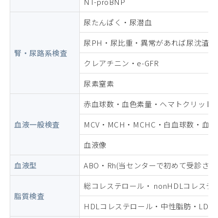
NT-proBNP
尿たんぱく・尿潜血
尿PH・尿比重・異常があれば尿沈渣
腎・尿路系検査
クレアチニン・e-GFR
尿素窒素
赤血球数・血色素量・ヘマトクリット
血液一般検査
MCV・MCH・MCHC・白血球数・血
血液像
血液型
ABO・Rh(当センターで初めて受診され
総コレステロール・ nonHDLコレステ
脂質検査
HDLコレステロール・中性脂肪・LDL