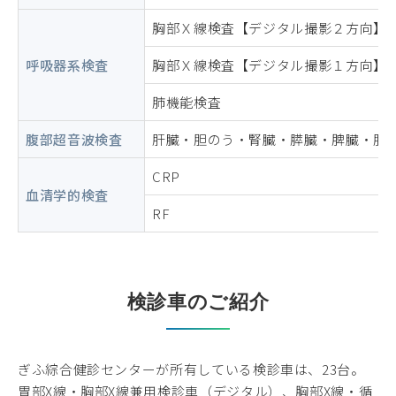
胸部Ｘ線検査【デジタル撮影２方向】
呼吸器系検査
胸部Ｘ線検査【デジタル撮影１方向】
肺機能検査
腹部超音波検査
肝臓・胆のう・腎臓・膵臓・脾臓・腹
CRP
血清学的検査
RF
検診車のご紹介
ぎふ綜合健診センターが所有している検診車は、23台。
胃部X線・胸部X線兼用検診車（デジタル）、胸部X線・循