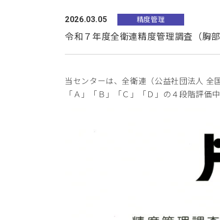
を実施しています。
だけます。
精度管理
2026.03.05
令和７年度全衛連精度管理調査（胸
当センターは、全衛連（公益社団法人 全
「Ａ」「Ｂ」「Ｃ」「Ｄ」の４段階評価
健診ギフト券について
特殊健康診断
大切な方へいつまでも健康でいてほ
体に害を及ぼすおそれのある業務や
しい、そんな願いや想いを伝えるた
作業に従事する人々を対象に行う健
めに「健診ギフト券」をプレゼント
診です。
してみませんか？