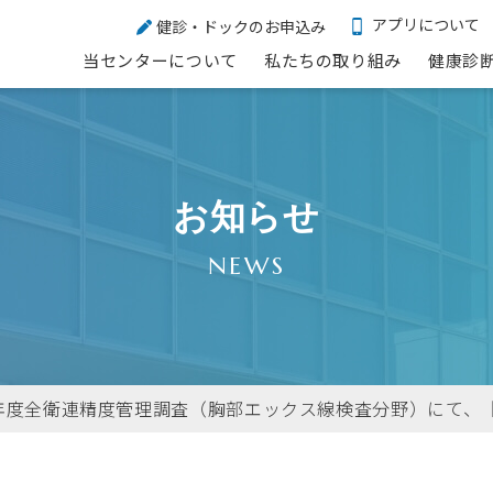
アプリについて
健診・ドックのお申込み
当センターについて
私たちの取り組み
健康診
康診断と人間ドックの違い/検診車のご紹介
/私たちの想い/環境への取り組み
/経営理念/品質方針/沿革
お知らせ
NEWS
年度全衛連精度管理調査（胸部エックス線検査分野）にて、
けんさんの館
講演会について
施設内健診
飛騨地区センター
広報誌について
一般健康診断
や悩みごとなどの相談を受けた
ンターのスタッフが開催してい
様から個人様まで様々な方に、
健康診断計画の立案からご案内
当センターが定期的に発刊して
労働安全衛生法に定められ、事
カウンセリングを実施していま
演会を動画でご紹介します。
の高い健康診断を受診していた
康診断の実施、結果報告まで対
広報誌のご紹介です。
は労働者全員に受診させるよう
ます。
きる体制を整えております。
付けられています。