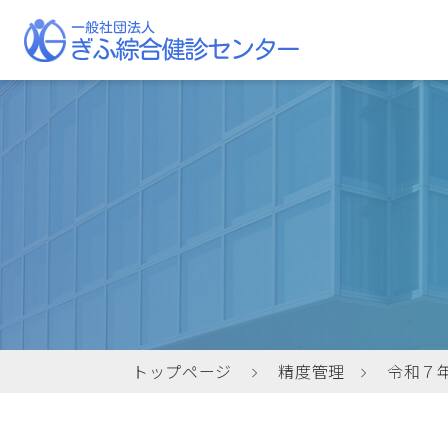
当センターについて
私たちの取り組み
健康診断
健康診断の種類/健
健康経営
ご挨拶
トップページ
精度管理
令和７
施設概要・フロアマップ
クリニックについて
巡回集合健診
当センターの施設について、詳しく
当センターにて人間ドック及び健康
当センターが月に1回程度、各地域
不安
当セ
企業
ご紹介しています。
診断をご受診いただいた方を対象
の会場で実施する健康診断です。ご
り、
る講
精度
に、保険診療にて再検査・精密検査
都合の良い会場や時期をお選びいた
す。
だけ