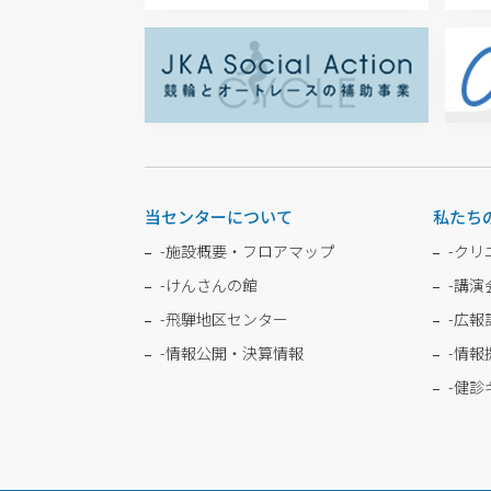
当センターについて
私たち
-
施設概要・フロアマップ
-
クリ
-
けんさんの館
-
講演
-
飛騨地区センター
-
広報
-
情報公開・決算情報
-
情報
-
健診