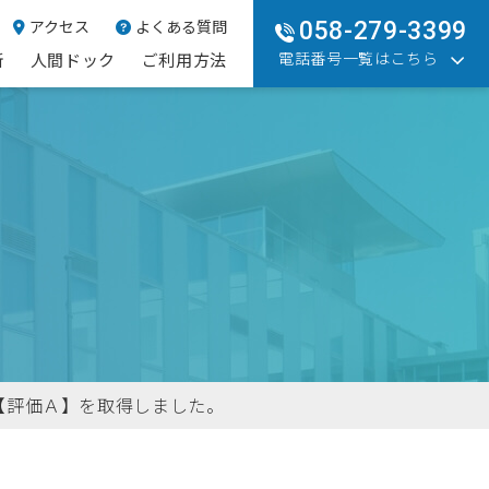
アクセス
よくある質問
058-279-3399
電話番号一覧はこちら
断
人間ドック
ご利用方法
【評価Ａ】を取得しました。
情報公開・決算情報
情報提供サービス
生活習慣病予防健康診断
クスムス
、健
いる
業主
定款や役員名簿などの資料一覧で
健康診断結果の情報を、パソコンで
がん・心臓病などの生活習慣病は、
応で
義務
す。
検索・参照ができるソフトを無料で
定期的に健診を受けることが重要で
ご提供いたします。
す。