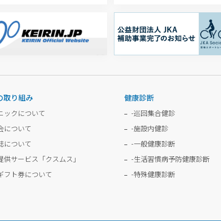
の取り組み
健康診断
ニックについて
-
巡回集合健診
会について
-
施設内健診
誌について
-
一般健康診断
提供サービス「クスムス」
-
生活習慣病予防健康診断
ギフト券について
-
特殊健康診断