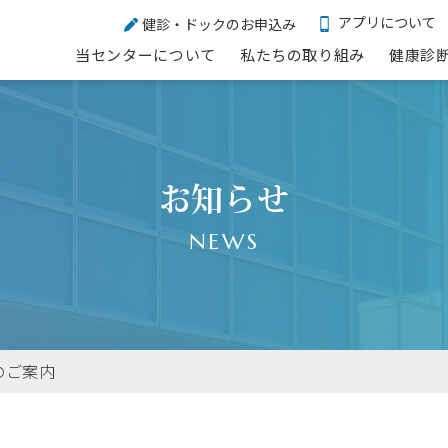
アプリについて
健診・ドックのお申込み
当センターについて
私たちの取り組み
健康診
康診断と人間ドックの違い/検診車のご紹介
/私たちの想い/環境への取り組み
/経営理念/品質方針/沿革
お知らせ
NEWS
のご案内
けんさんの館
講演会について
施設内健診
飛騨地区センター
広報誌について
一般健康診断
や悩みごとなどの相談を受けた
ンターのスタッフが開催してい
様から個人様まで様々な方に、
健康診断計画の立案からご案内
当センターが定期的に発刊して
労働安全衛生法に定められ、事
カウンセリングを実施していま
演会を動画でご紹介します。
の高い健康診断を受診していた
康診断の実施、結果報告まで対
広報誌のご紹介です。
は労働者全員に受診させるよう
ます。
きる体制を整えております。
付けられています。