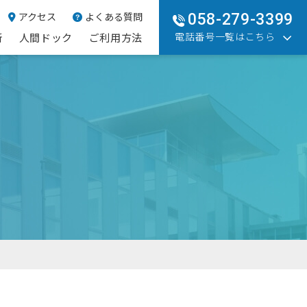
アクセス
よくある質問
058-279-3399
電話番号一覧はこちら
断
人間ドック
ご利用方法
情報公開・決算情報
情報提供サービス
生活習慣病予防健康診断
クスムス
、健
いる
業主
定款や役員名簿などの資料一覧で
健康診断結果の情報を、パソコンで
がん・心臓病などの生活習慣病は、
応で
義務
す。
検索・参照ができるソフトを無料で
定期的に健診を受けることが重要で
ご提供いたします。
す。