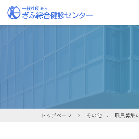
当センターについて
私たちの取り組み
健康診断
健康診断の種類/健
健康経営
ご挨拶
トップページ
その他
職員募集
施設概要・フロアマップ
クリニックについて
巡回集合健診
当センターの施設について、詳しく
当センターにて人間ドック及び健康
当センターが月に1回程度、各地域
不安
当セ
企業
ご紹介しています。
診断をご受診いただいた方を対象
の会場で実施する健康診断です。ご
り、
る講
精度
に、保険診療にて再検査・精密検査
都合の良い会場や時期をお選びいた
す。
だけ