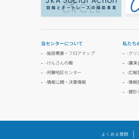
当センターについて
私たち
-
施設概要・フロアマップ
-
クリ
-
けんさんの館
-
講演
-
飛騨地区センター
-
広報
-
情報公開・決算情報
-
情報
-
健診
よくある質問