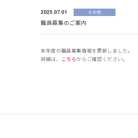
を実施しています。
だけます。
その他
2025.07.01
職員募集のご案内
来年度の職員募集情報を更新しました。
詳細は、
こちら
からご確認ください。
健診ギフト券について
特殊健康診断
大切な方へいつまでも健康でいてほ
体に害を及ぼすおそれのある業務や
しい、そんな願いや想いを伝えるた
作業に従事する人々を対象に行う健
めに「健診ギフト券」をプレゼント
診です。
してみませんか？